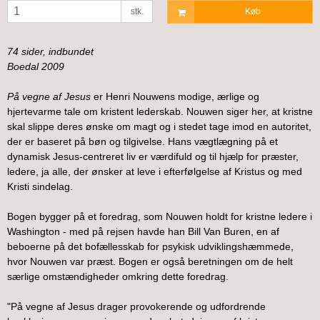
stk.
Køb
74 sider, indbundet
Boedal 2009
På vegne af Jesus
er Henri Nouwens modige, ærlige og
hjertevarme tale om kristent lederskab. Nouwen siger her, at kristne
skal slippe deres ønske om magt og i stedet tage imod en autoritet,
der er baseret på bøn og tilgivelse. Hans vægtlægning på et
dynamisk Jesus-centreret liv er værdifuld og til hjælp for præster,
ledere, ja alle, der ønsker at leve i efterfølgelse af Kristus og med
Kristi sindelag.
Bogen bygger på et foredrag, som Nouwen holdt for kristne ledere i
Washington - med på rejsen havde han Bill Van Buren, en af
beboerne på det bofællesskab for psykisk udviklingshæmmede,
hvor Nouwen var præst. Bogen er også beretningen om de helt
særlige omstændigheder omkring dette foredrag.
"På vegne af Jesus drager provokerende og udfordrende