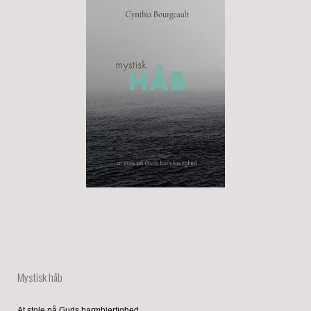
Mystisk håb
At stole på Guds barmhjertighed