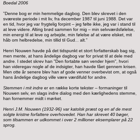
Boedal 2006
”Denne bog er min hemmelige dagbog. Den blev skrevet i den
sværeste periode i mit liv, fra december 1987 til juni 1988. Det var
en tid, hvor jeg var frygtelig forpint – jeg følte ikke, jeg var i stand til
at leve videre. Alting brød sammen for mig – min selvværdsfølelse,
min energi til at leve og arbejde, min følelse af at være elsket, mit
håb om helbredelse, min tillid til Gud... alt.”
Henri Nouwen havde på det tidspunkt et stort forfatterskab bag sig,
men mente, at hans åndelige dagbog var for privat til at dele med
andre. I stedet skrev han "Den fortabte søn vender hjem", hvori
han videregav nogle af de indsigter, han havde fået gennem krisen.
Men otte år senere blev han af gode venner overbevist om, at også
hans åndelige dagbog ville være værdifuld for andre.
Stemmen i mit indre
er en række korte tekster – formaninger til
Nouwen selv, en slags indre dialog med den kærlighedens stemme,
han fornemmer midt i mørket.
Henri J.M. Nouwen (1932-96) var katolsk præst og en af de mest
solgte kristne forfattere overhovedet. Han har skrevet 40 bøger,
som tilsammen er udkommet i over 2 millioner eksemplarer på 22
sprog.