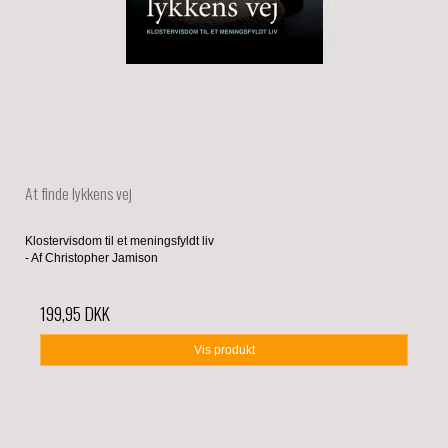
At finde lykkens vej
Klostervisdom til et meningsfyldt liv
- Af Christopher Jamison
199,95 DKK
Vis produkt