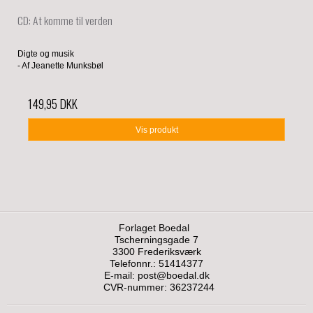
CD: At komme til verden
Digte og musik
- Af Jeanette Munksbøl
149,95 DKK
Vis produkt
Forlaget Boedal
Tscherningsgade 7
3300 Frederiksværk
Telefonnr.: 51414377
E-mail
:
post@boedal.dk
CVR-nummer: 36237244