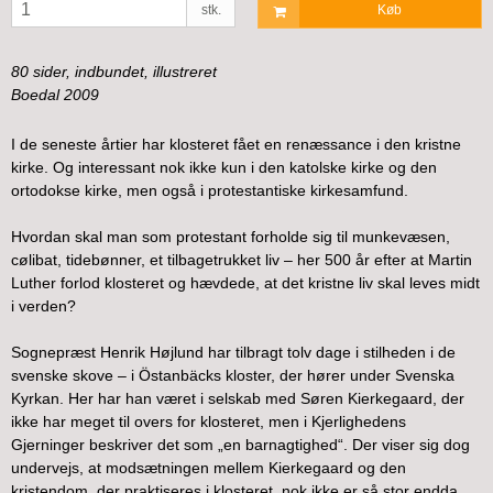
stk.
Køb
80 sider, indbundet, illustreret
Boedal 2009
I de seneste årtier har klosteret fået en renæssance i den kristne
kirke. Og interessant nok ikke kun i den katolske kirke og den
ortodokse kirke, men også i protestantiske kirkesamfund.
Hvordan skal man som protestant forholde sig til munkevæsen,
cølibat, tidebønner, et tilbagetrukket liv – her 500 år efter at Martin
Luther forlod klosteret og hævdede, at det kristne liv skal leves midt
i verden?
Sognepræst Henrik Højlund har tilbragt tolv dage i stilheden i de
svenske skove – i Östanbäcks kloster, der hører under Svenska
Kyrkan. Her har han været i selskab med Søren Kierkegaard, der
ikke har meget til overs for klosteret, men i Kjerlighedens
Gjerninger beskriver det som „en barnagtighed“. Der viser sig dog
undervejs, at modsætningen mellem Kierkegaard og den
kristendom, der praktiseres i klosteret, nok ikke er så stor endda.