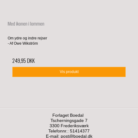
Med ikonen i lommen
Om ydre og indre rejser
- Af Owe Wikström
249,95 DKK
Vis produkt
Forlaget Boedal
Tscherningsgade 7
3300 Frederiksværk
Telefonnr.: 51414377
E-mail
:
post@boedal.dk