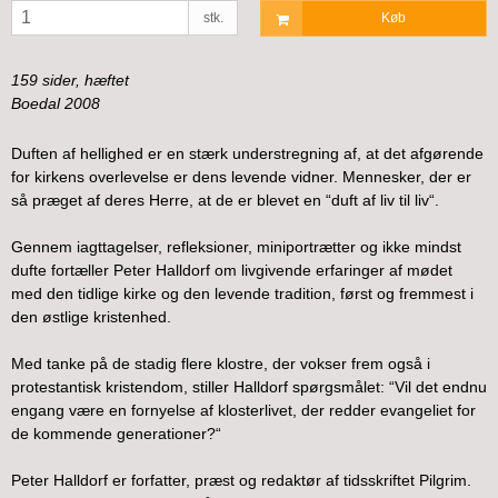
stk.
Køb
159 sider, hæftet
Boedal 2008
Duften af hellighed er en stærk understregning af, at det afgørende
for kirkens overlevelse er dens levende vidner. Mennesker, der er
så præget af deres Herre, at de er blevet en “duft af liv til liv“.
Gennem iagttagelser, refleksioner, miniportrætter og ikke mindst
dufte fortæller Peter Halldorf om livgivende erfaringer af mødet
med den tidlige kirke og den levende tradition, først og fremmest i
den østlige kristenhed.
Med tanke på de stadig flere klostre, der vokser frem også i
protestantisk kristendom, stiller Halldorf spørgsmålet: “Vil det endnu
engang være en fornyelse af klosterlivet, der redder evangeliet for
de kommende generationer?“
Peter Halldorf er forfatter, præst og redaktør af tidsskriftet Pilgrim.